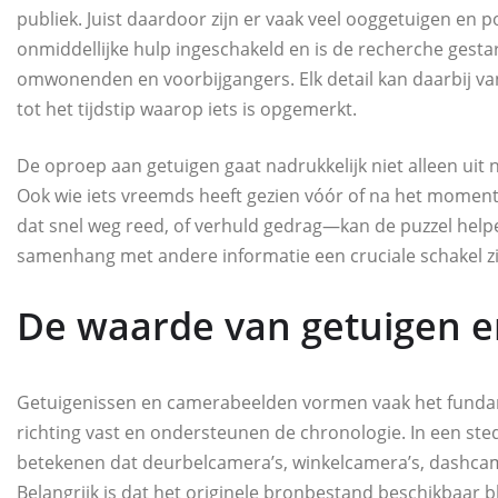
publiek. Juist daardoor zijn er vaak veel ooggetuigen en p
onmiddellijke hulp ingeschakeld en is de recherche gest
omwonenden en voorbijgangers. Elk detail kan daarbij va
tot het tijdstip waarop iets is opgemerkt.
De oproep aan getuigen gaat nadrukkelijk niet alleen uit
Ook wie iets vreemds heeft gezien vóór of na het moment
dat snel weg reed, of verhuld gedrag—kan de puzzel helpen
samenhang met andere informatie een cruciale schakel zi
De waarde van getuigen e
Getuigenissen en camerabeelden vormen vaak het fundame
richting vast en ondersteunen de chronologie. In een sted
betekenen dat deurbelcamera’s, winkelcamera’s, dashcam
Belangrijk is dat het originele bronbestand beschikbaar bli