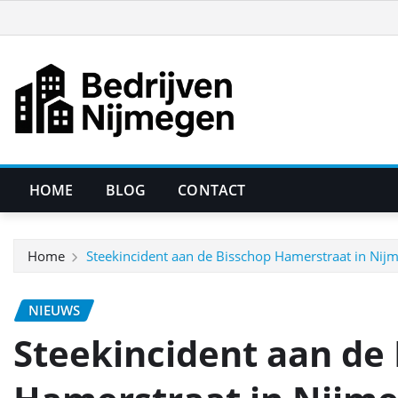
Ga
naar
de
inhoud
HOME
BLOG
CONTACT
Home
Steekincident aan de Bisschop Hamerstraat in Nij
NIEUWS
Steekincident aan de