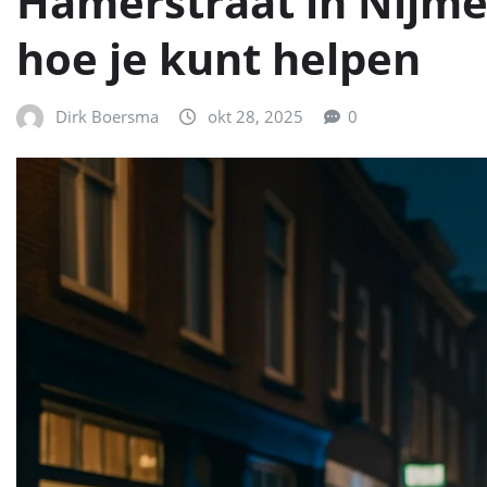
Hamerstraat in Nijme
hoe je kunt helpen
Dirk Boersma
okt 28, 2025
0