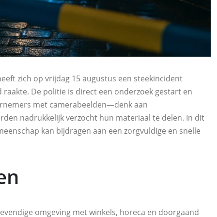
eeft zich op vrijdag 15 augustus een steekincident
raakte. De politie is direct een onderzoek gestart en
ndernemers met camerabeelden—denk aan
n nadrukkelijk verzocht hun materiaal te delen. In dit
gemeenschap kan bijdragen aan een zorgvuldige en snelle
en
 levendige omgeving met winkels, horeca en doorgaand