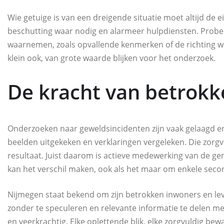
Wie getuige is van een dreigende situatie moet altijd de 
beschutting waar nodig en alarmeer hulpdiensten. Probeer
waarnemen, zoals opvallende kenmerken of de richting wa
klein ook, van grote waarde blijken voor het onderzoek.
De kracht van betrok
Onderzoeken naar geweldsincidenten zijn vaak gelaagd e
beelden uitgekeken en verklaringen vergeleken. Die zorgv
resultaat. Juist daarom is actieve medewerking van de ge
kan het verschil maken, ook als het maar om enkele secon
Nijmegen staat bekend om zijn betrokken inwoners en leven
zonder te speculeren en relevante informatie te delen me
en veerkrachtig. Elke oplettende blik, elke zorgvuldig be