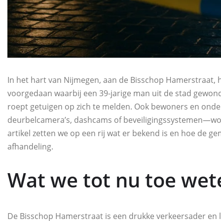
In het hart van Nijmegen, aan de Bisschop Hamerstraat, h
voorgedaan waarbij een 39-jarige man uit de stad gewond 
roept getuigen op zich te melden. Ook bewoners en o
deurbelcamera’s, dashcams of beveiligingssystemen—worde
artikel zetten we op een rij wat er bekend is en hoe de 
afhandeling.
Wat we tot nu toe wet
De Bisschop Hamerstraat is een drukke verkeersader en