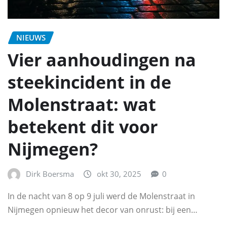
NIEUWS
Vier aanhoudingen na
steekincident in de
Molenstraat: wat
betekent dit voor
Nijmegen?
Dirk Boersma
okt 30, 2025
0
In de nacht van 8 op 9 juli werd de Molenstraat in
Nijmegen opnieuw het decor van onrust: bij een…