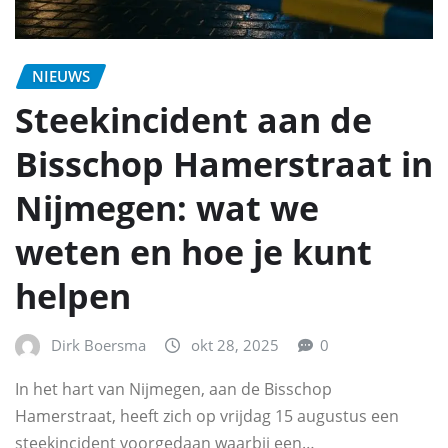
NIEUWS
Steekincident aan de
Bisschop Hamerstraat in
Nijmegen: wat we
weten en hoe je kunt
helpen
Dirk Boersma
okt 28, 2025
0
In het hart van Nijmegen, aan de Bisschop
Hamerstraat, heeft zich op vrijdag 15 augustus een
steekincident voorgedaan waarbij een…