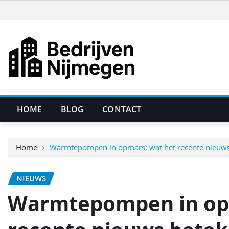
Ga
naar
de
inhoud
HOME
BLOG
CONTACT
Home
Warmtepompen in opmars: wat het recente nieuws 
NIEUWS
Warmtepompen in op