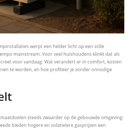
installaties werpt een helder licht op een stille
tempo mainstream. Voor veel huishoudens klinkt dat als
oncreet voor vandaag. Wat verandert er in comfort, kosten
nen te worden, en hoe profiteer je zonder onnodige
lt
n klimaatdoelen steeds zwaarder op de gebouwde omgeving:
 tweede bieden hogere en volatielere gasprijzen een