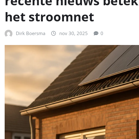
recente nieuws betek
het stroomnet
Dirk Boersma
nov 30, 2025
0