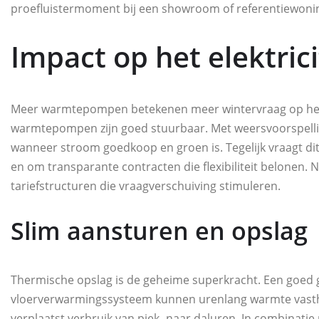
proefluistermoment bij een showroom of referentiewonin
Impact op het elektrici
Meer warmtepompen betekenen meer wintervraag op het net
warmtepompen zijn goed stuurbaar. Met weersvoorspelli
wanneer stroom goedkoop en groen is. Tegelijk vraagt dit
en om transparante contracten die flexibiliteit belonen.
tariefstructuren die vraagverschuiving stimuleren.
Slim aansturen en opslag
Thermische opslag is de geheime superkracht. Een goed g
vloerverwarmingssysteem kunnen urenlang warmte vasthou
verplaatst verbruik van piek- naar daluren. In combinati