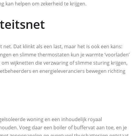
g kan helpen om zekerheid te krijgen.
teitsnet
. Dat klinkt als een last, maar het is ook een kans:
ngen en slimme thermostaten kun je warmte ‘voorladen’
 om wijknetten die verzwaring of slimme sturing krijgen,
 Netbeheerders en energieleveranciers bewegen richting
eïsoleerde woning en een inhoudelijk royaal
den. Voeg daar een boiler of buffervat aan toe, en je
e met zonnepanelen en eventueel thuisbatterijen ontstaat