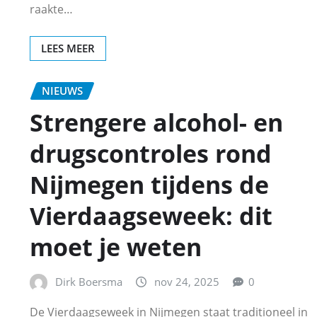
raakte…
LEES MEER
NIEUWS
Strengere alcohol- en
drugscontroles rond
Nijmegen tijdens de
Vierdaagseweek: dit
moet je weten
Dirk Boersma
nov 24, 2025
0
De Vierdaagseweek in Nijmegen staat traditioneel in