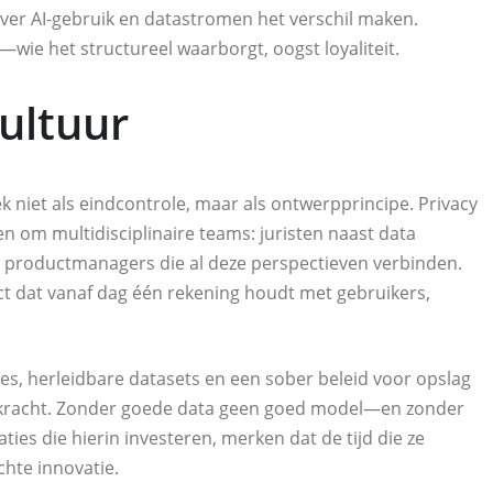
over AI-gebruik en datastromen het verschil maken.
—wie het structureel waarborgt, oogst loyaliteit.
ultuur
ek niet als eindcontrole, maar als ontwerpprincipe. Privacy
n om multidisciplinaire teams: juristen naast data
 en productmanagers die al deze perspectieven verbinden.
ct dat vanaf dag één rekening houdt met gebruikers,
ies, herleidbare datasets en een sober beleid voor opslag
kenkracht. Zonder goede data geen goed model—en zonder
ies die hierin investeren, merken dat de tijd die ze
hte innovatie.