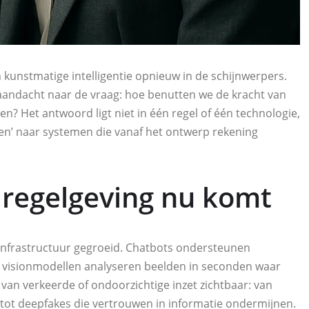
 kunstmatige intelligentie opnieuw in de schijnwerpers.
aandacht naar de vraag: hoe benutten we de kracht van
n? Het antwoord ligt niet in één regel of één technologie,
en’ naar systemen die vanaf het ontwerp rekening
 regelgeving nu komt
 infrastructuur gegroeid. Chatbots ondersteunen
en visionmodellen analyseren beelden in seconden waar
 van verkeerde of ondoorzichtige inzet zichtbaar: van
t, tot deepfakes die vertrouwen in informatie ondermijnen.