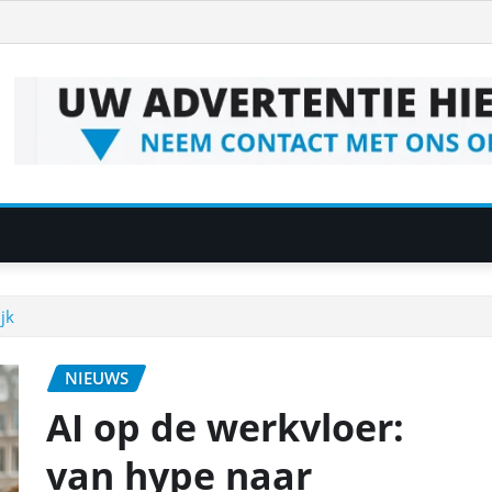
jk
NIEUWS
AI op de werkvloer:
van hype naar