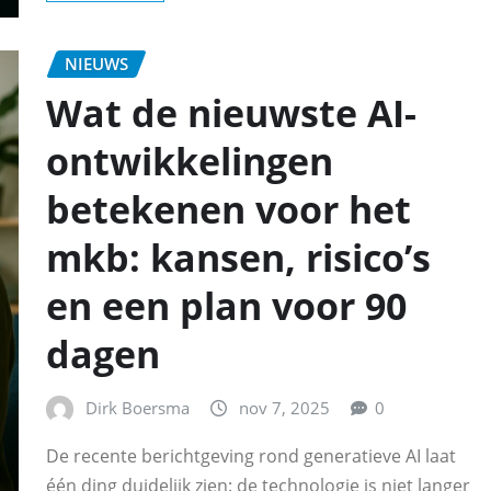
NIEUWS
Wat de nieuwste AI-
ontwikkelingen
betekenen voor het
mkb: kansen, risico’s
en een plan voor 90
dagen
Dirk Boersma
nov 7, 2025
0
De recente berichtgeving rond generatieve AI laat
één ding duidelijk zien: de technologie is niet langer