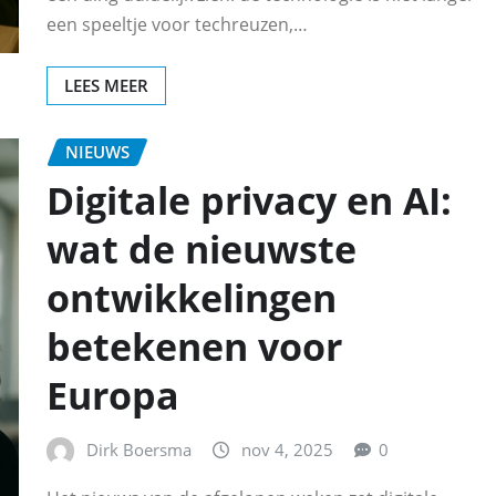
een speeltje voor techreuzen,…
LEES MEER
NIEUWS
Digitale privacy en AI:
wat de nieuwste
ontwikkelingen
betekenen voor
Europa
Dirk Boersma
nov 4, 2025
0