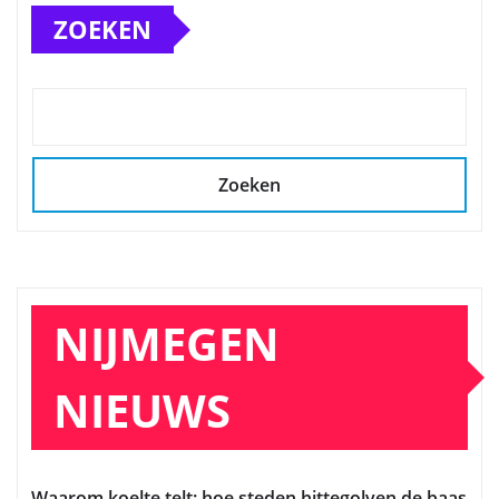
ZOEKEN
Zoeken
NIJMEGEN
NIEUWS
Waarom koelte telt: hoe steden hittegolven de baas