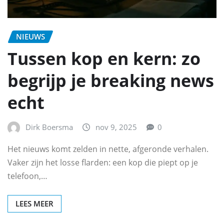
NIEUWS
Tussen kop en kern: zo
begrijp je breaking news
echt
Dirk Boersma
nov 9, 2025
0
Het nieuws komt zelden in nette, afgeronde verhalen.
Vaker zijn het losse flarden: een kop die piept op je
telefoon,…
LEES MEER