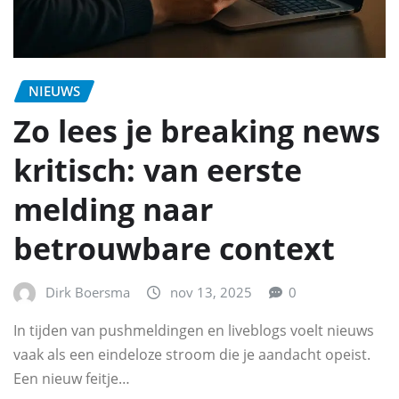
NIEUWS
Zo lees je breaking news
kritisch: van eerste
melding naar
betrouwbare context
Dirk Boersma
nov 13, 2025
0
In tijden van pushmeldingen en liveblogs voelt nieuws
vaak als een eindeloze stroom die je aandacht opeist.
Een nieuw feitje…