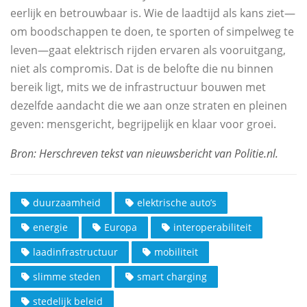
eerlijk en betrouwbaar is. Wie de laadtijd als kans ziet—
om boodschappen te doen, te sporten of simpelweg te
leven—gaat elektrisch rijden ervaren als vooruitgang,
niet als compromis. Dat is de belofte die nu binnen
bereik ligt, mits we de infrastructuur bouwen met
dezelfde aandacht die we aan onze straten en pleinen
geven: mensgericht, begrijpelijk en klaar voor groei.
duurzaamheid
elektrische auto’s
energie
Europa
interoperabiliteit
laadinfrastructuur
mobiliteit
slimme steden
smart charging
stedelijk beleid