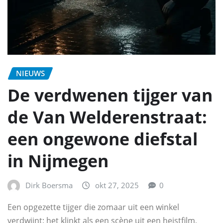
NIEUWS
De verdwenen tijger van
de Van Welderenstraat:
een ongewone diefstal
in Nijmegen
Dirk Boersma
okt 27, 2025
0
Een opgezette tijger die zomaar uit een winkel
verdwijnt: het klinkt als een scène uit een heistfilm,