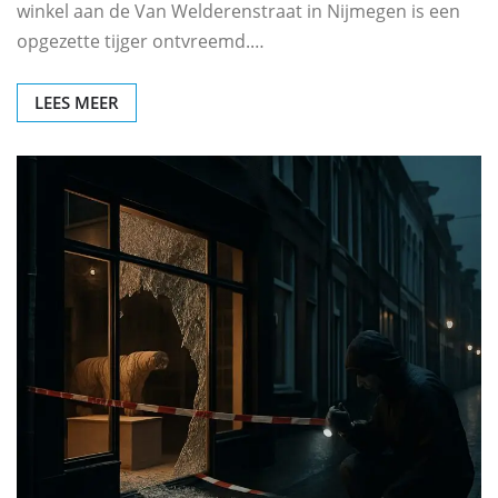
winkel aan de Van Welderenstraat in Nijmegen is een
opgezette tijger ontvreemd.…
LEES MEER