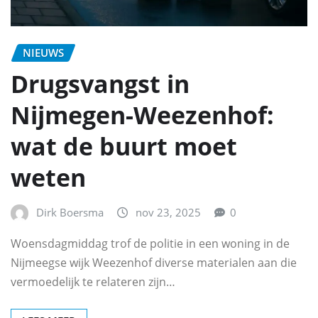
NIEUWS
Drugsvangst in
Nijmegen-Weezenhof:
wat de buurt moet
weten
Dirk Boersma
nov 23, 2025
0
Woensdagmiddag trof de politie in een woning in de
Nijmeegse wijk Weezenhof diverse materialen aan die
vermoedelijk te relateren zijn…