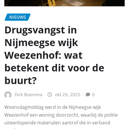
NIEUWS
Drugsvangst in
Nijmeegse wijk
Weezenhof: wat
betekent dit voor de
buurt?
Dirk Boersma
okt 29, 2025
0
Woensdagmiddag werd in de Nijmeegse wijk
Weezenhof een woning doorzocht, waarbij de politie
uiteenlopende materialen aantrof die in verband