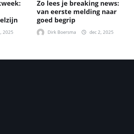
kweek:
Zo lees je breaking news:
van eerste melding naar
elzijn
goed begrip
2, 2025
Dirk Boersma
dec 2, 2025