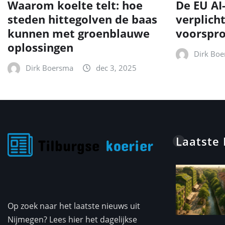
Waarom koelte telt: hoe
De EU AI
steden hittegolven de baas
verplich
kunnen met groenblauwe
voorspr
oplossingen
Dirk Bo
Dirk Boersma
dec 3, 2025
Laatste
Op zoek naar het laatste nieuws uit
Nijmegen? Lees hier het dagelijkse