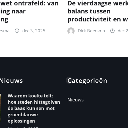
-wet ontrafeld: van
De vierdaagse wer
ting naar
balans tussen
ong
productiviteit en w
ersma
dec 3, 2025
Dirk Boersma
dec 
 Nieuws
Categorieën
Waarom koelte telt:
Nieuws
hoe steden hittegolven
de baas kunnen met
groenblauwe
oplossingen