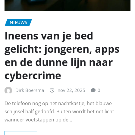
NIEUWS
Ineens van je bed
gelicht: jongeren, apps
en de dunne lijn naar
cybercrime
Dirk Boersma
nov 22, 2025
0
De telefoon nog op het nachtkastje, het blauwe
schijnsel half gedoofd. Buiten wordt het net licht
wanneer voetstappen op de…