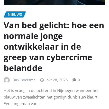
NIEUWS
Van bed gelicht: hoe een
normale jonge
ontwikkelaar in de
greep van cybercrime
belandde
Dirk Boersma
okt 28, 2025
0
Het is vroeg in de ochtend in Nijmegen wanneer het
blauw van zwaailichten het gordijn dunblauw kleurt.
Een jongeman van…