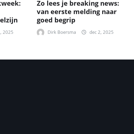
kweek:
Zo lees je breaking news:
van eerste melding naar
elzijn
goed begrip
2, 2025
Dirk Boersma
dec 2, 2025