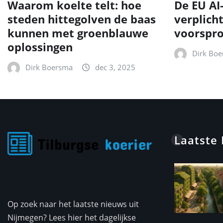
Waarom koelte telt: hoe
De EU AI
steden hittegolven de baas
verplich
kunnen met groenblauwe
voorspr
oplossingen
Dirk Bo
Dirk Boersma
dec 3, 2025
Laatste
Op zoek naar het laatste nieuws uit
Nijmegen? Lees hier het dagelijkse