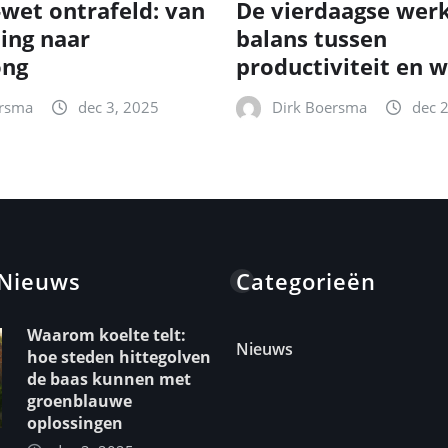
-wet ontrafeld: van
De vierdaagse wer
ting naar
balans tussen
ong
productiviteit en w
ersma
dec 3, 2025
Dirk Boersma
dec 
 Nieuws
Categorieën
Waarom koelte telt:
Nieuws
hoe steden hittegolven
de baas kunnen met
groenblauwe
oplossingen