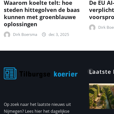
Waarom koelte telt: hoe
De EU AI
steden hittegolven de baas
verplich
kunnen met groenblauwe
voorspr
oplossingen
Dirk Bo
Dirk Boersma
dec 3, 2025
Laatste
Op zoek naar het laatste nieuws uit
Nijmegen? Lees hier het dagelijkse