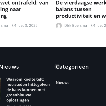
-wet ontrafeld: van
De vierdaagse wer
ting naar
balans tussen
ong
productiviteit en w
ersma
dec 3, 2025
Dirk Boersma
dec 
 Nieuws
Categorieën
Waarom koelte telt:
Nieuws
hoe steden hittegolven
de baas kunnen met
groenblauwe
oplossingen