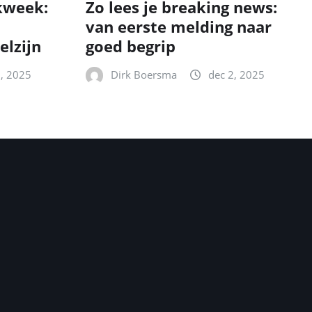
kweek:
Zo lees je breaking news:
van eerste melding naar
elzijn
goed begrip
2, 2025
Dirk Boersma
dec 2, 2025