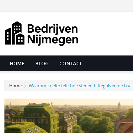
Ga
naar
de
inhoud
HOME
BLOG
CONTACT
Home
Waarom koelte telt: hoe steden hittegolven de ba