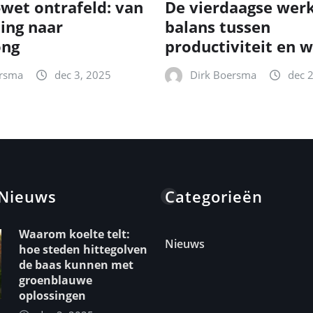
-wet ontrafeld: van
De vierdaagse wer
ting naar
balans tussen
ong
productiviteit en w
ersma
dec 3, 2025
Dirk Boersma
dec 
 Nieuws
Categorieën
Waarom koelte telt:
Nieuws
hoe steden hittegolven
de baas kunnen met
groenblauwe
oplossingen