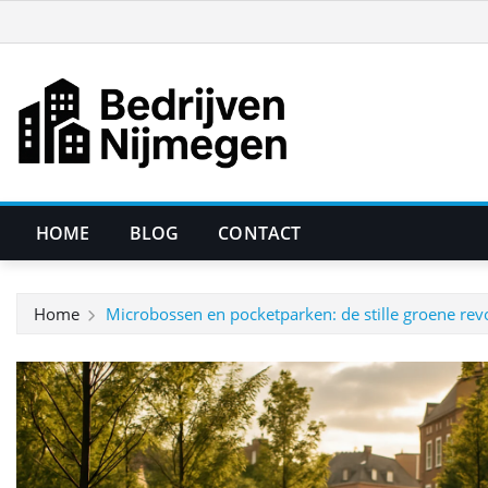
Ga
naar
de
inhoud
HOME
BLOG
CONTACT
Home
Microbossen en pocketparken: de stille groene rev