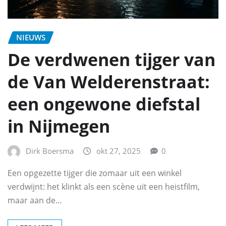
NIEUWS
De verdwenen tijger van
de Van Welderenstraat:
een ongewone diefstal
in Nijmegen
Dirk Boersma
okt 27, 2025
0
Een opgezette tijger die zomaar uit een winkel
verdwijnt: het klinkt als een scène uit een heistfilm,
maar aan de…