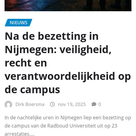
NIEUWS
Na de bezetting in
Nijmegen: veiligheid,
recht en
verantwoordelijkheid op
de campus
Dirk Boersma
nov 19, 2025
0
In de nachtelijke uren in Nijmegen liep een bezetting op
de campus van de Radboud Universiteit uit op 23
arrestaties.…