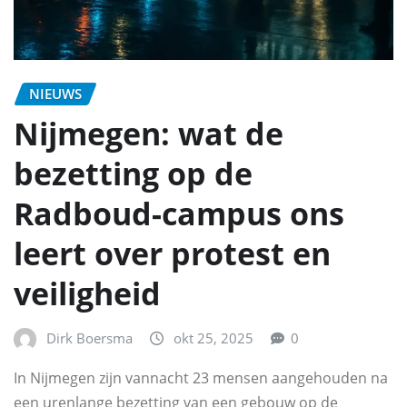
NIEUWS
Nijmegen: wat de
bezetting op de
Radboud-campus ons
leert over protest en
veiligheid
Dirk Boersma
okt 25, 2025
0
In Nijmegen zijn vannacht 23 mensen aangehouden na
een urenlange bezetting van een gebouw op de