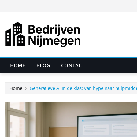
Ga
naar
de
inhoud
HOME
BLOG
CONTACT
Home
Generatieve AI in de klas: van hype naar hulpmidd