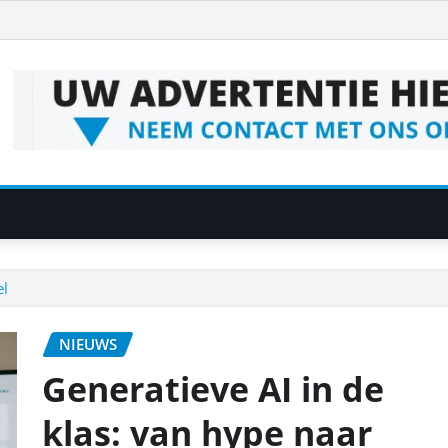
el
NIEUWS
Generatieve AI in de
klas: van hype naar