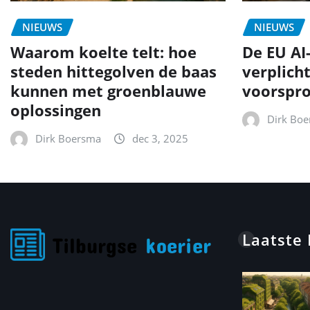
NIEUWS
NIEUWS
Waarom koelte telt: hoe
De EU AI
steden hittegolven de baas
verplich
kunnen met groenblauwe
voorspr
oplossingen
Dirk Bo
Dirk Boersma
dec 3, 2025
Laatste