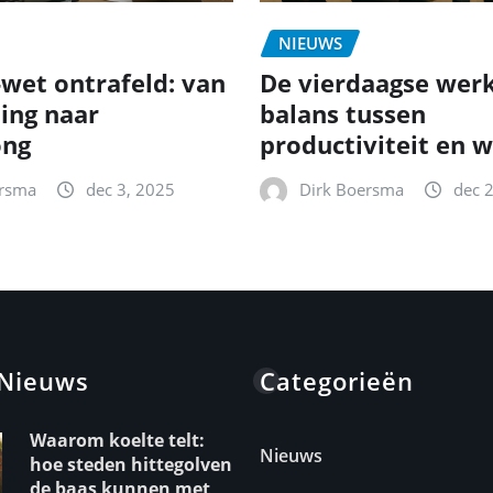
NIEUWS
-wet ontrafeld: van
De vierdaagse wer
ting naar
balans tussen
ong
productiviteit en w
ersma
dec 3, 2025
Dirk Boersma
dec 
 Nieuws
Categorieën
Waarom koelte telt:
Nieuws
hoe steden hittegolven
de baas kunnen met