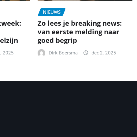
NIEUWS
kweek:
Zo lees je breaking news:
van eerste melding naar
elzijn
goed begrip
2, 2025
Dirk Boersma
dec 2, 2025