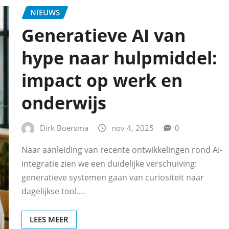
NIEUWS
Generatieve AI van
hype naar hulpmiddel:
impact op werk en
onderwijs
Dirk Boersma
nov 4, 2025
0
Naar aanleiding van recente ontwikkelingen rond AI-
integratie zien we een duidelijke verschuiving:
generatieve systemen gaan van curiositeit naar
dagelijkse tool.…
LEES MEER