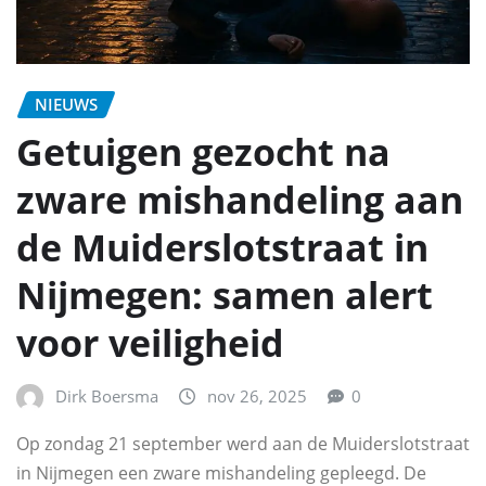
NIEUWS
Getuigen gezocht na
zware mishandeling aan
de Muiderslotstraat in
Nijmegen: samen alert
voor veiligheid
Dirk Boersma
nov 26, 2025
0
Op zondag 21 september werd aan de Muiderslotstraat
in Nijmegen een zware mishandeling gepleegd. De