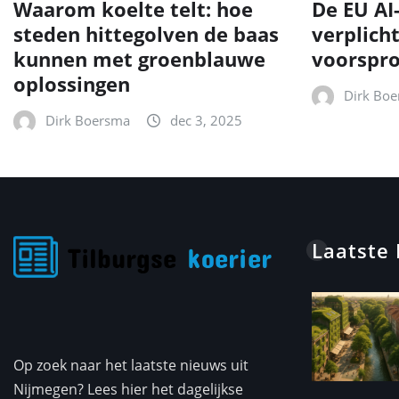
Waarom koelte telt: hoe
De EU AI
steden hittegolven de baas
verplich
kunnen met groenblauwe
voorspr
oplossingen
Dirk Bo
Dirk Boersma
dec 3, 2025
Laatste
Op zoek naar het laatste nieuws uit
Nijmegen? Lees hier het dagelijkse