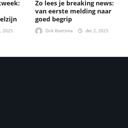
kweek:
Zo lees je breaking news:
van eerste melding naar
elzijn
goed begrip
2, 2025
Dirk Boersma
dec 2, 2025