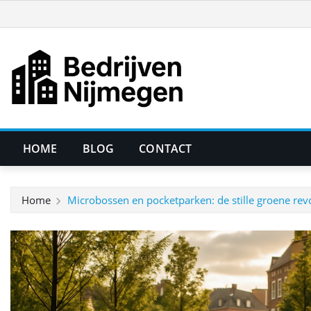
Ga
naar
de
inhoud
HOME
BLOG
CONTACT
Home
Microbossen en pocketparken: de stille groene rev