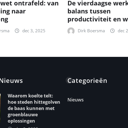
-wet ontrafeld: van
De vierdaagse wer
ting naar
balans tussen
ong
productiviteit en w
ersma
dec 3, 2025
Dirk Boersma
dec 
 Nieuws
Categorieën
Waarom koelte telt:
Nieuws
hoe steden hittegolven
de baas kunnen met
groenblauwe
oplossingen