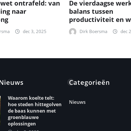
-wet ontrafeld: van
De vierdaagse wer
ting naar
balans tussen
ong
productiviteit en w
ersma
dec 3, 2025
Dirk Boersma
dec 
 Nieuws
Categorieën
Waarom koelte telt:
Nieuws
hoe steden hittegolven
de baas kunnen met
groenblauwe
oplossingen