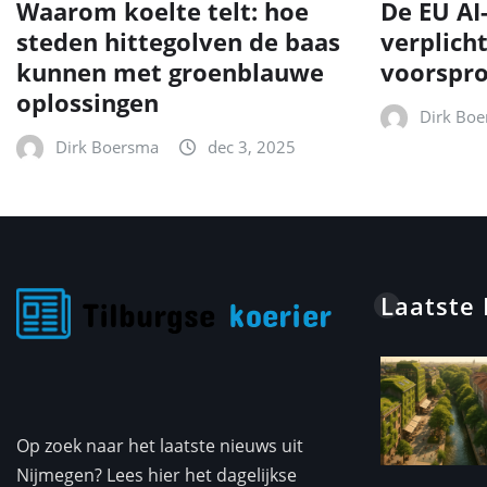
Waarom koelte telt: hoe
De EU AI
steden hittegolven de baas
verplich
kunnen met groenblauwe
voorspr
oplossingen
Dirk Bo
Dirk Boersma
dec 3, 2025
Laatste
Op zoek naar het laatste nieuws uit
Nijmegen? Lees hier het dagelijkse