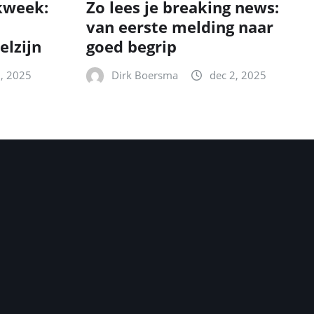
kweek:
Zo lees je breaking news:
van eerste melding naar
elzijn
goed begrip
2, 2025
Dirk Boersma
dec 2, 2025