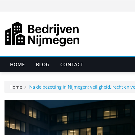
Ga
naar
de
inhoud
HOME
BLOG
CONTACT
Home
Na de bezetting in Nijmegen: veiligheid, recht en