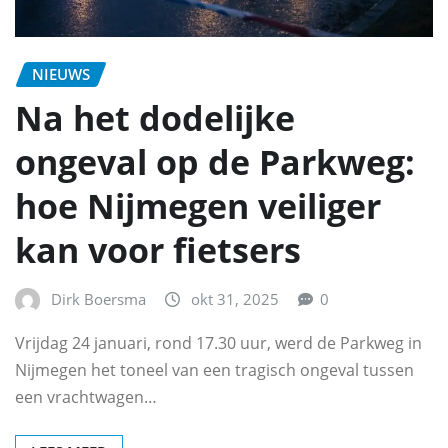
NIEUWS
Na het dodelijke
ongeval op de Parkweg:
hoe Nijmegen veiliger
kan voor fietsers
Dirk Boersma
okt 31, 2025
0
Vrijdag 24 januari, rond 17.30 uur, werd de Parkweg in
Nijmegen het toneel van een tragisch ongeval tussen
een vrachtwagen…