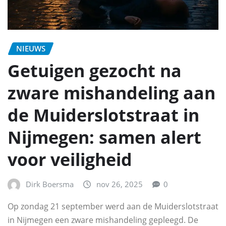
NIEUWS
Getuigen gezocht na
zware mishandeling aan
de Muiderslotstraat in
Nijmegen: samen alert
voor veiligheid
Dirk Boersma
nov 26, 2025
0
Op zondag 21 september werd aan de Muiderslotstraat
in Nijmegen een zware mishandeling gepleegd. De