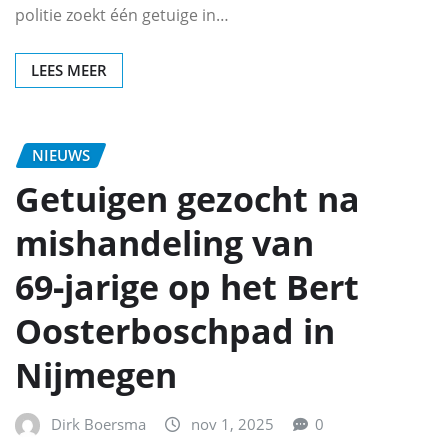
politie zoekt één getuige in…
LEES MEER
NIEUWS
Getuigen gezocht na
mishandeling van
69‑jarige op het Bert
Oosterboschpad in
Nijmegen
Dirk Boersma
nov 1, 2025
0