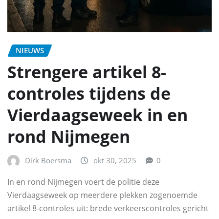
NIEUWS
Strengere artikel 8-
controles tijdens de
Vierdaagseweek in en
rond Nijmegen
Dirk Boersma
okt 30, 2025
0
In en rond Nijmegen voert de politie deze
Vierdaagseweek op meerdere plekken zogenoemde
artikel 8-controles uit: brede verkeerscontroles gericht