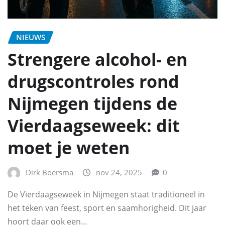
NIEUWS
Strengere alcohol- en
drugscontroles rond
Nijmegen tijdens de
Vierdaagseweek: dit
moet je weten
Dirk Boersma
nov 24, 2025
0
De Vierdaagseweek in Nijmegen staat traditioneel in
het teken van feest, sport en saamhorigheid. Dit jaar
hoort daar ook een…