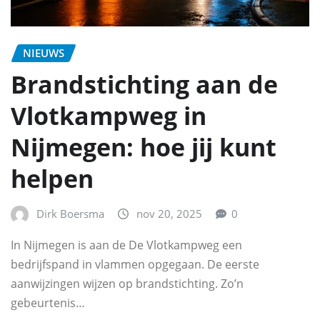
NIEUWS
Brandstichting aan de
Vlotkampweg in
Nijmegen: hoe jij kunt
helpen
Dirk Boersma
nov 20, 2025
0
In Nijmegen is aan de De Vlotkampweg een
bedrijfspand in vlammen opgegaan. De eerste
aanwijzingen wijzen op brandstichting. Zo’n
gebeurtenis…