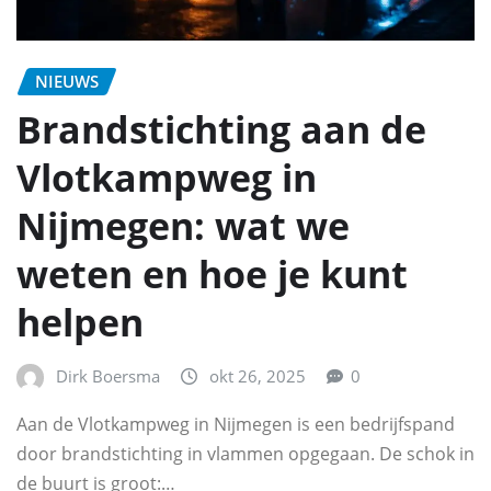
NIEUWS
Brandstichting aan de
Vlotkampweg in
Nijmegen: wat we
weten en hoe je kunt
helpen
Dirk Boersma
okt 26, 2025
0
Aan de Vlotkampweg in Nijmegen is een bedrijfspand
door brandstichting in vlammen opgegaan. De schok in
de buurt is groot:…