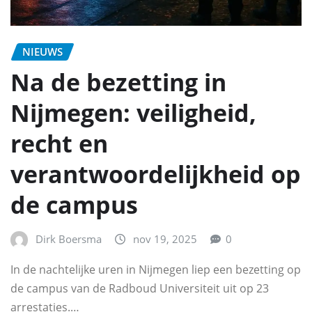
NIEUWS
Na de bezetting in
Nijmegen: veiligheid,
recht en
verantwoordelijkheid op
de campus
Dirk Boersma
nov 19, 2025
0
In de nachtelijke uren in Nijmegen liep een bezetting op
de campus van de Radboud Universiteit uit op 23
arrestaties.…