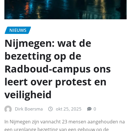
NIEUWS
Nijmegen: wat de
bezetting op de
Radboud-campus ons
leert over protest en
veiligheid
Dirk Boersma
okt 25, 2025
0
In Nijmegen zijn vannacht 23 mensen aangehouden na
een urenlange bezetting van een gebouw op de