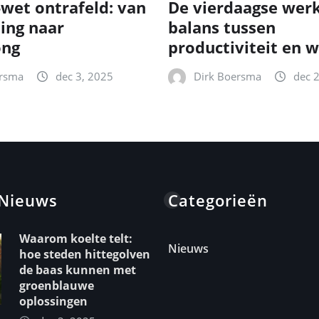
-wet ontrafeld: van
De vierdaagse wer
ting naar
balans tussen
ong
productiviteit en w
ersma
dec 3, 2025
Dirk Boersma
dec 
 Nieuws
Categorieën
Waarom koelte telt:
Nieuws
hoe steden hittegolven
de baas kunnen met
groenblauwe
oplossingen