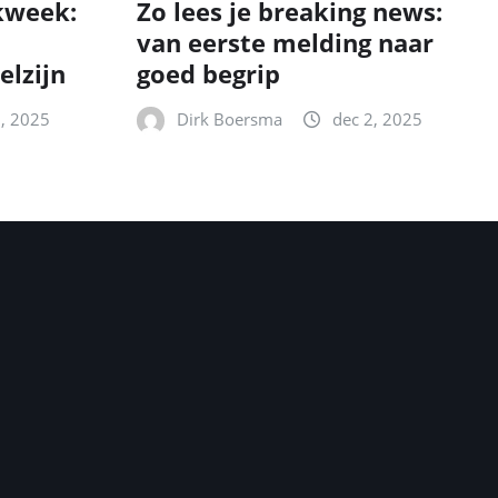
kweek:
Zo lees je breaking news:
van eerste melding naar
elzijn
goed begrip
2, 2025
Dirk Boersma
dec 2, 2025