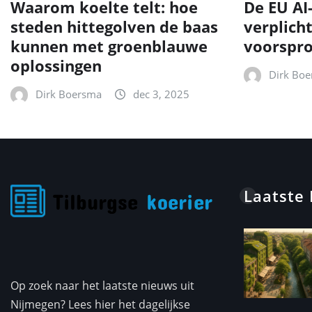
Waarom koelte telt: hoe
De EU AI
steden hittegolven de baas
verplich
kunnen met groenblauwe
voorspr
oplossingen
Dirk Bo
Dirk Boersma
dec 3, 2025
Laatste
Op zoek naar het laatste nieuws uit
Nijmegen? Lees hier het dagelijkse