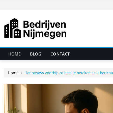
Ga
naar
de
inhoud
HOME
BLOG
CONTACT
Home
Het nieuws voorbij: zo haal je betekenis uit beric