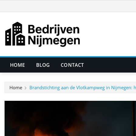
Ga
naar
de
inhoud
HOME
BLOG
CONTACT
Home
Brandstichting aan de Vlotkampweg in Nijmegen: ho