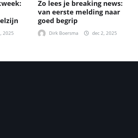
kweek:
Zo lees je breaking news:
van eerste melding naar
elzijn
goed begrip
2, 2025
Dirk Boersma
dec 2, 2025