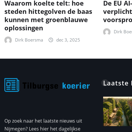
Waarom koelte telt: hoe
De EU AI
steden hittegolven de baas
verplich
kunnen met groenblauwe
voorspr
oplossingen
Dirk Bo
Dirk Boersma
dec 3, 2025
Laatste
Op zoek naar het laatste nieuws uit
Nijmegen? Lees hier het dagelijkse