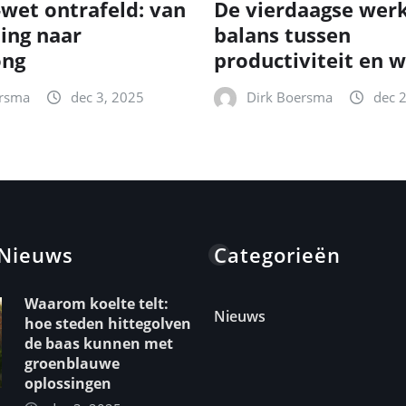
-wet ontrafeld: van
De vierdaagse wer
ting naar
balans tussen
ong
productiviteit en w
ersma
dec 3, 2025
Dirk Boersma
dec 
 Nieuws
Categorieën
Waarom koelte telt:
Nieuws
hoe steden hittegolven
de baas kunnen met
groenblauwe
oplossingen