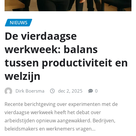
NIEUWS
De vierdaagse
werkweek: balans
tussen productiviteit en
welzijn
Dirk Boersma
dec 2, 2025
0
Recente berichtgeving over experimenten met de
vierdaagse werkweek heeft het debat over
arbeidstijden opnieuw aangewakkerd. Bedrijven,
beleidsmakers en werknemers vragen…