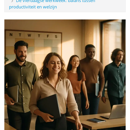
De vierdaagse werkweek: balans tussen
productiviteit en welzijn