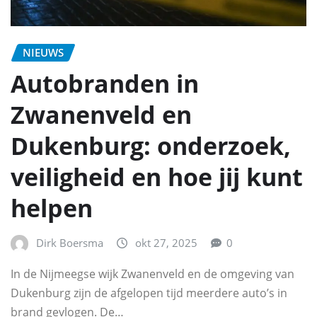
NIEUWS
Autobranden in
Zwanenveld en
Dukenburg: onderzoek,
veiligheid en hoe jij kunt
helpen
Dirk Boersma
okt 27, 2025
0
In de Nijmeegse wijk Zwanenveld en de omgeving van
Dukenburg zijn de afgelopen tijd meerdere auto’s in
brand gevlogen. De…